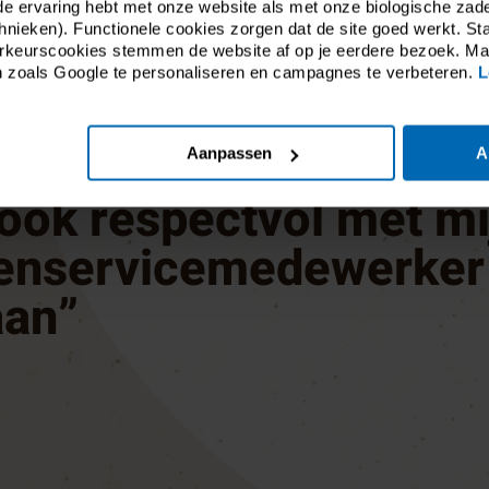
ede ervaring hebt met onze website als met onze biologische z
hnieken). Functionele cookies zorgen dat de site goed werkt. Sta
oorkeurscookies stemmen de website af op je eerdere bezoek. M
n zoals Google te personaliseren en campagnes te verbeteren.
L
fijne is dat mensen die
ctvol met de natuur 
Aanpassen
A
ook respectvol met mi
tenservicemedewerker
an”