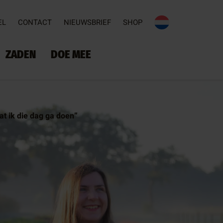
EL
CONTACT
NIEUWSBRIEF
SHOP
ZADEN
DOE MEE
at ik die dag ga doen”