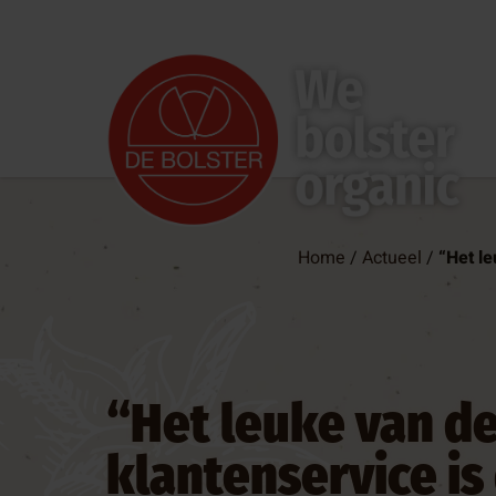
rom
Home
/
Actueel
/
“Het le
eling
den
 mee
“Het leuke van d
 ons
klantenservice is 