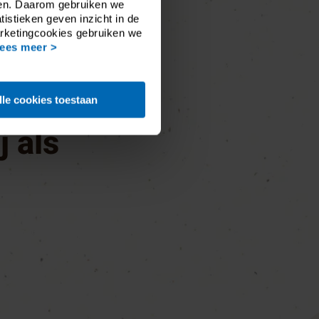
aden. Daarom gebruiken we
tistieken geven inzicht in de
arketingcookies gebruiken we
ees meer >
omgaan,
lle cookies toestaan
j als