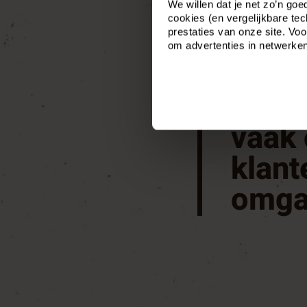
We willen dat je net zo’n go
cookies (en vergelijkbare tec
prestaties van onze site. V
om advertenties in netwerke
“Het 
respe
vaak 
klan
omga