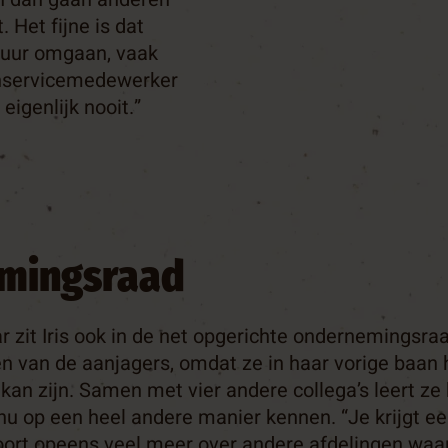
. Het fijne is dat
tuur omgaan, vaak
enservicemedewerker
igenlijk nooit.”
mingsraad
ar zit Iris ook in de net opgerichte ondernemingsr
en van de aanjagers, omdat ze in haar vorige baan
kan zijn. Samen met vier andere collega’s leert ze
nu op een heel andere manier kennen. “Je krijgt ee
ort opeens veel meer over andere afdelingen waa