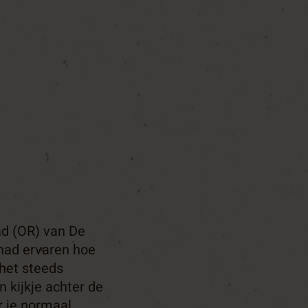
aad (OR) van De
 had ervaren hoe
 het steeds
n kijkje achter de
r je normaal