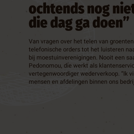
ueel
ochtends nog nie
tact
die dag ga doen”
sbrief
op
Van vragen over het telen van groente
telefonische orders tot het luisteren n
bij moestuinverenigingen. Nooit een sa
Pedonomou, die werkt als klantenserv
vertegenwoordiger wederverkoop. “Ik vi
mensen en afdelingen binnen ons bedri