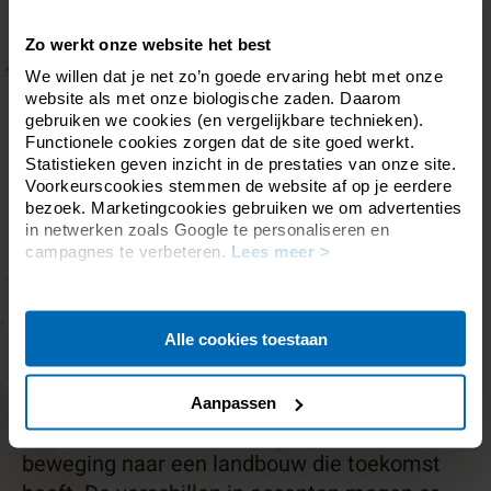
Zo werkt onze website het best
We willen dat je net zo’n goede ervaring hebt met onze
website als met onze biologische zaden. Daarom
gebruiken we cookies (en vergelijkbare technieken).
Functionele cookies zorgen dat de site goed werkt.
Statistieken geven inzicht in de prestaties van onze site.
Voorkeurscookies stemmen de website af op je eerdere
bezoek. Marketingcookies gebruiken we om advertenties
in netwerken zoals Google te personaliseren en
campagnes te verbeteren.
Lees meer >
Alle cookies toestaan
We geloven in de kracht van samenwerking
binnen de biologische sector – of dat nu
biologisch of biologisch-dynamisch is. We
Aanpassen
vullen elkaar aan en versterken zo de
beweging naar een landbouw die toekomst