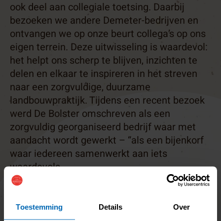
ook deel aan collegiale toetsing. Daarbij
bezoeken we andere Demeter-bedrijven en
ontvangen we op onze beurt collega’s op ons
eigen terrein. Deze uitwisseling is waardevol:
het helpt ons scherp te blijven, inzichten te
delen en elkaar te inspireren in het streven
naar een zorgvuldige, duurzame
landbouwpraktijk. Tijdens een recent bezoek
werd De Bolster omschreven als een
zorgvuldig georganiseerd bedrijf waar met
aandacht wordt gewerkt – “als een bijenkorf
waar iedereen samenwerkt aan iets
waardevols.
Toestemming
Details
Over