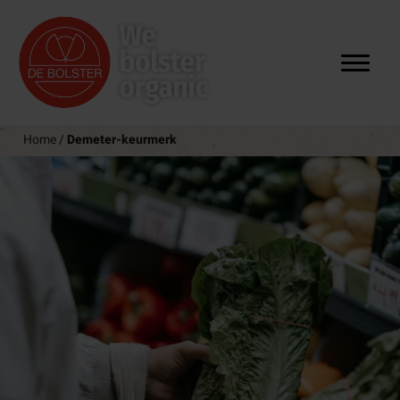
Home
/
Demeter-keurmerk
rom
eling
den
 mee
 ons